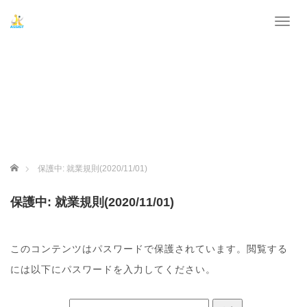
T
o
g
g
l
e
n
a
v
i
g
ホーム
保護中: 就業規則(2020/11/01)
a
t
保護中: 就業規則(2020/11/01)
i
o
n
このコンテンツはパスワードで保護されています。閲覧する
には以下にパスワードを入力してください。