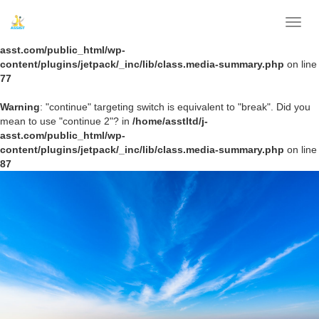
Warning
: "continue" targeting switch is equivalent to "break". Did you
T
mean to use "continue 2"? in
/home/asstltd/j-
o
asst.com/public_html/wp-
g
content/plugins/jetpack/_inc/lib/class.media-summary.php
on line
g
77
l
e
Warning
: "continue" targeting switch is equivalent to "break". Did you
n
mean to use "continue 2"? in
/home/asstltd/j-
a
asst.com/public_html/wp-
v
content/plugins/jetpack/_inc/lib/class.media-summary.php
on line
i
87
g
a
t
i
o
n